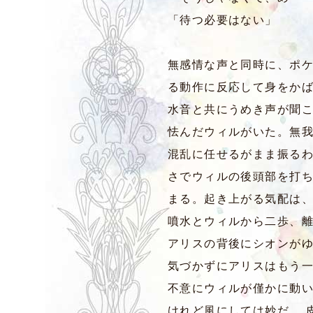
「待つ必要はない」
無感情な声と同時に、ポ
る動作に反応して身をか
水音と共にうめき声が聞
怯んだウィルがいた。無
混乱に任せるがまま振る
さでウィルの後頭部を打ち
まる。起き上がる気配は
噴水とウィルから二歩、
アリスの背後にシオンが
気づかずにアリスはもう
不意にウィルが僅かに動
けれど風にしては妙だ。 