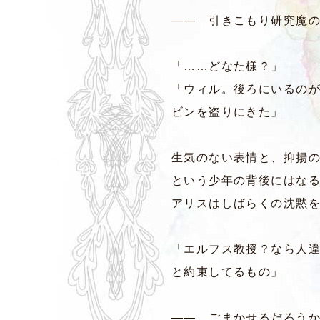
―― 引きこもり研究魔
「……どなた様？」
「ウィル。後ろにいるの
ビンを盗りにきた」
生気のない表情と、抑揚
という少年の背後にはな
アリスはしばらくの沈黙
「エルフス教授？なら人
と約束してるもの」
―― ごまかせるだろうか