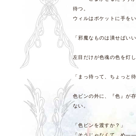
待つ。
ウィルはポケットに手を
「邪魔なものは潰せばい
左目だけが色魂の色を灯
「まっ待って、ちょっと
色ビンの外に、『色』が
ない。
「色ビンを渡すか？」
「そうじゃなくて、め―