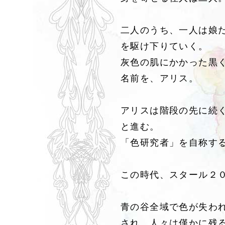
二人のうち、一人は娘
を駆け下りていく。
灰色の肌にかかった黒
名前を、アリス。
アリスは階段の先に続
と進む。
「色研究者」を自称す
この時代、スタール２
青の谷全域で色が失わ
され、人々は僅かに残