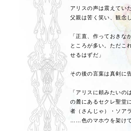
アリスの声は震えてい
父親は苦く笑い、観念
「正直、作っておきな
ところが多い。ただこ
せるはずだ」
その後の言葉は真剣に
「アリスに頼みたいの
の麓にあるセクレ聖堂
者（さんじゃ）・ソア
……色のマホウを架け