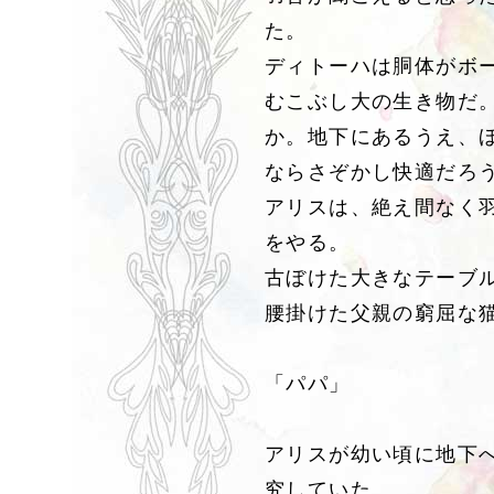
た。
ディトーハは胴体がボ
むこぶし大の生き物だ
か。地下にあるうえ、
ならさぞかし快適だろ
アリスは、絶え間なく
をやる。
古ぼけた大きなテーブ
腰掛けた父親の窮屈な
「パパ」
アリスが幼い頃に地下
究していた。