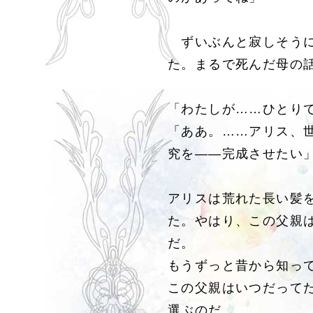
ずいぶんと寂しそうに
た。まるで死んだ母の
「わたしが……ひとり
「ああ。……アリス、
究を――完成させたい
アリスは荒れた長い髪
た。やはり、この父親
だ。
もうずっと昔から知っ
この父親はいつだって
選ぶのだ。