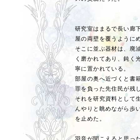
研究室はまるで長い廊
屋の両壁を覆うように
そこに並ぶ器材は、廃
く磨かれてあり、鈍く
寧に置かれている。
部屋の奥へ近づくと書
罪を負った先住民が残
それを研究資料として
んやりと眺めながら歩
を止めた。
羽音が聞こえると思っ