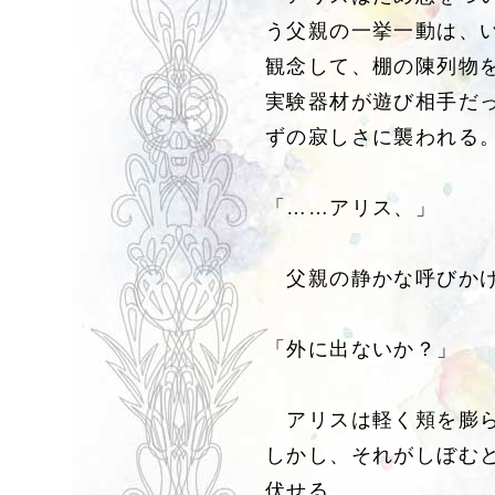
う父親の一挙一動は、
観念して、棚の陳列物
実験器材が遊び相手だ
ずの寂しさに襲われる
「……アリス、」
父親の静かな呼びかけ
「外に出ないか？」
アリスは軽く頬を膨ら
しかし、それがしぼむ
伏せる。