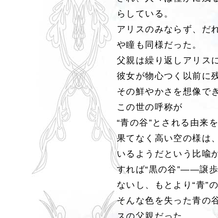
らしている。
アリスのみならず、だ
や瞳も同様だった。
父親は繰り返しアリス
彼女が物心つく以前に
その鮮やかさを想像で
この世の呼称が
“青の谷”とされる由来
果てなく高い空の様は
いるようだという比喩
すれば“黒の谷”――譲
ないし、もとより“青”
そんな色を失った青の
スの父親だった。