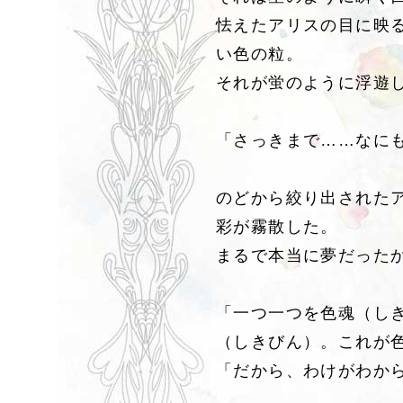
怯えたアリスの目に映
い色の粒。
それが蛍のように浮遊
「さっきまで……なに
のどから絞り出された
彩が霧散した。
まるで本当に夢だった
「一つ一つを色魂（し
（しきびん）。これが
「だから、わけがわか