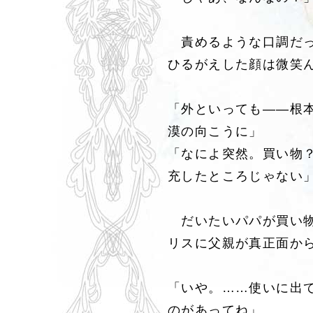
責めるような口調だっ
ひるがえした顔は微笑
「外といっても――根
漠の向こうに」
「なによ突然。買い物
充したところじゃない
だいたいパパが買い物
リスに父親が真正面か
「いや。……使いに出
のがあってね」