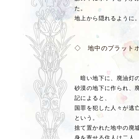
た。
地上から隠れるように
◇ 地中のプラット
暗い地下に、廃油灯の
砂漠の地下に作られ、
記によると、
国罪を犯した人々が逃
という。
捨て置かれた地中の廃
身を寄せる住人は二人