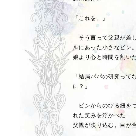
「これを、」
そう言って父親が差し
ルにあった小さなビン
娘より心と時間を割い
「結局パパの研究って
に？」
ビンからのびる紐をつ
れた笑みを浮かべた
父親が映り込む。目が