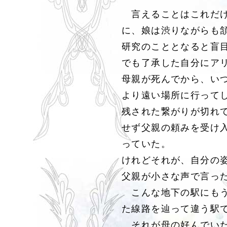
言えることはこれだけ
に、娘は渋りながらも
研究のこととなると盲
でも了承した自分にア
母親が死んでから、い
より遠い場所に行って
残された繋がりが切れ
せず父親の頼みを受け
っていた。
けれどそれが、自分の
父親が小さな声で言っ
こんな地下の駅にもう
た線路を辿って違う駅
それが母の好んでいた