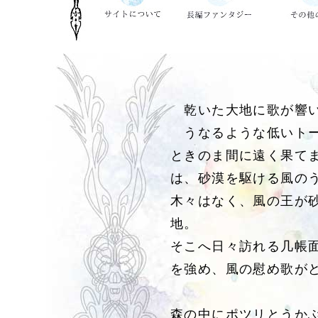
乾いた大地に歌が響
うなるような低いトー
ときのま間に遠く果て
は、砂漠を駆ける風の
木々はなく、風の王が
地。
そこへ日々訪れる几帳
を強め、風の慰め歌が
森の中にポツリとうか