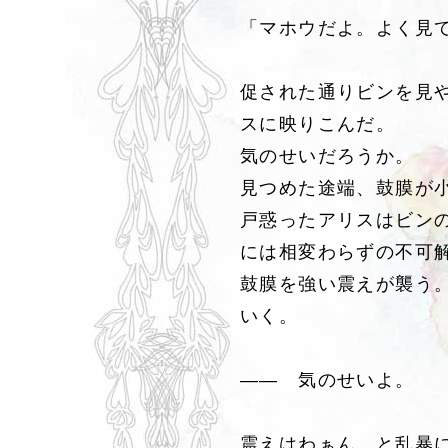
「マホウだよ。よく見
促された通りビンを見
スに映りこんだ。
気のせいだろうか。
見つめた途端、鼓膜が
戸惑ったアリスはビン
には相変わらずの不可
鼓膜を強い震えが襲う
いく。
―― 気のせいよ。
震えはわぁん、と乱暴