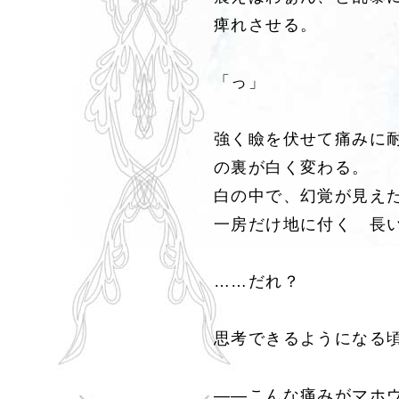
痺れさせる。
「っ」
強く瞼を伏せて痛みに
の裏が白く変わる。
白の中で、幻覚が見え
一房だけ地に付く 長
……だれ？
思考できるようになる
――こんな痛みがマホ