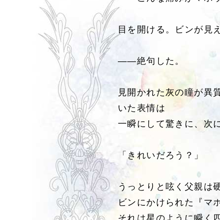
目を開ける。ビンが見
――絶句した。
見開かれた灰の瞳が異
いた表情は
一瞬にして驚きに、次
「きれいだろう？」
うっとりと呟く父親は
ビンにかけられた『マ
それは星のように瞬く