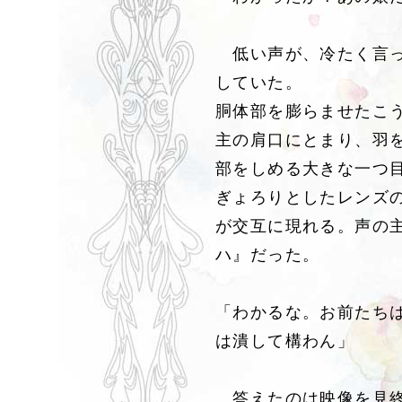
低い声が、冷たく言っ
していた。
胴体部を膨らませたこ
主の肩口にとまり、羽
部をしめる大きな一つ
ぎょろりとしたレンズ
が交互に現れる。声の
ハ』だった。
「わかるな。お前たち
は潰して構わん」
答えたのは映像を見終