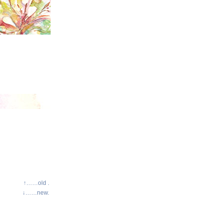
↑……old .
↓……new.