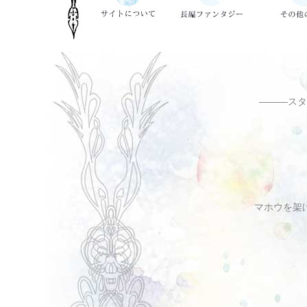
―――スタ
マホウを架